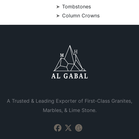
Tombstones
Column Crowns
A Trusted & Leading Exporter of First-Class Granites,
Marbles, & Lime Stone.