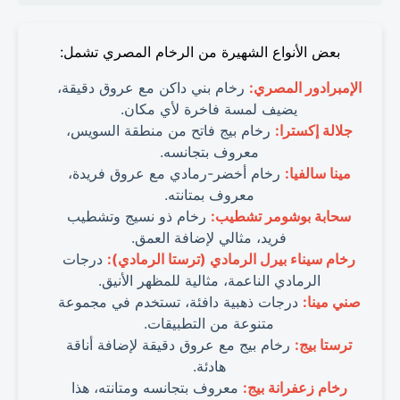
بعض الأنواع الشهيرة من الرخام المصري تشمل:
الإمبرادور المصري:
رخام بني داكن مع عروق دقيقة،
يضيف لمسة فاخرة لأي مكان.
جلالة إكسترا:
رخام بيج فاتح من منطقة السويس،
معروف بتجانسه.
مينا سالفيا:
رخام أخضر-رمادي مع عروق فريدة،
معروف بمتانته.
سحابة بوشومر تشطيب:
رخام ذو نسيج وتشطيب
فريد، مثالي لإضافة العمق.
رخام سيناء بيرل الرمادي (ترستا الرمادي):
درجات
الرمادي الناعمة، مثالية للمظهر الأنيق.
صني مينا:
درجات ذهبية دافئة، تستخدم في مجموعة
متنوعة من التطبيقات.
ترستا بيج:
رخام بيج مع عروق دقيقة لإضافة أناقة
هادئة.
رخام زعفرانة بيج:
معروف بتجانسه ومتانته، هذا