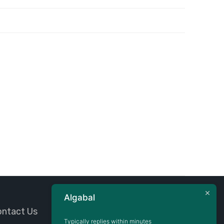
Algabal
ntact Us
Typically replies within minutes