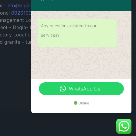
il:
info@algabal.com
one:
00201090715904
nagement Location: 10 building - 199
Any questions related to our
reet - Degla- Maadi - Cairo - Egypt.
ctory Location: industrial zone for marble
services?
d granite - tura- Maadi- Cairo - Egypt.
WhatsApp Us
Online