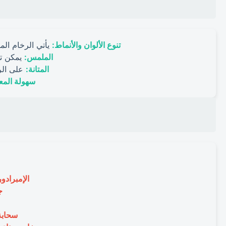
تنوع الألوان والأنماط:
يأتي الرخام الم
الملمس:
يمكن تل
المتانة:
على الرغ
سهولة المع
الإمبرادو
ج
سحابة