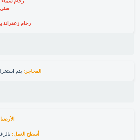
رخام سيناء ب
صني م
رخام زعفرانة بي
المحاجر:
يتم استخرا
الأرضيا
أسطح العمل:
بالرغم