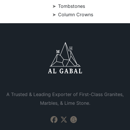
Tombstones
Column Crowns
A Trusted & Leading Exporter of First-Class Granites,
Marbles, & Lime Stone.