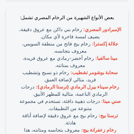
بعض الأنواع الشهيرة من الرخام المصري تشمل:
الإمبرادور المصري:
رخام بني داكن مع عروق دقيقة،
يضيف لمسة فاخرة لأي مكان.
جلالة إكسترا:
رخام بيج فاتح من منطقة السويس،
معروف بتجانسه.
مينا سالفيا:
رخام أخضر-رمادي مع عروق فريدة،
معروف بمتانته.
سحابة بوشومر تشطيب:
رخام ذو نسيج وتشطيب
فريد، مثالي لإضافة العمق.
رخام سيناء بيرل الرمادي (ترستا الرمادي):
درجات
الرمادي الناعمة، مثالية للمظهر الأنيق.
صني مينا:
درجات ذهبية دافئة، تستخدم في مجموعة
متنوعة من التطبيقات.
ترستا بيج:
رخام بيج مع عروق دقيقة لإضافة أناقة
هادئة.
رخام زعفرانة بيج:
معروف بتجانسه ومتانته، هذا